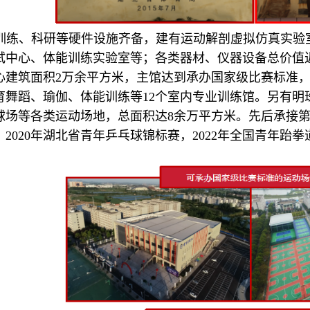
训练、科研等硬件设施齐备，建有运动解剖虚拟仿真实验
试中心、体能训练实验室等；各类器材、仪器设备总价值
心建筑面积
2
万余平方米，主馆达到承办国家级比赛标准
育舞蹈、瑜伽、体能训练等
12
个室内专业训练馆。另有明
球场等各类运动场地，总面积达
8
余万平方米。先后承接
、
2020
年湖北省青年乒乓球锦标赛，
2022
年全国青年跆拳
；