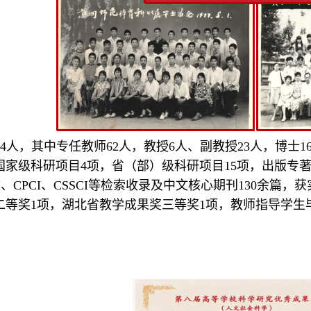
74
人，其中专任教师
62
人，教授
6
人、副教授
23
人，博士
1
国家级科研项目
4
项，省（部）级科研项目
15
项，出版专
I
、
CPCI
、
CSSCI
等检索收录及中文核心期刊
130
余篇，获
二等奖
1
项，湖北省教学成果奖三等奖
1
项，教师指导学生