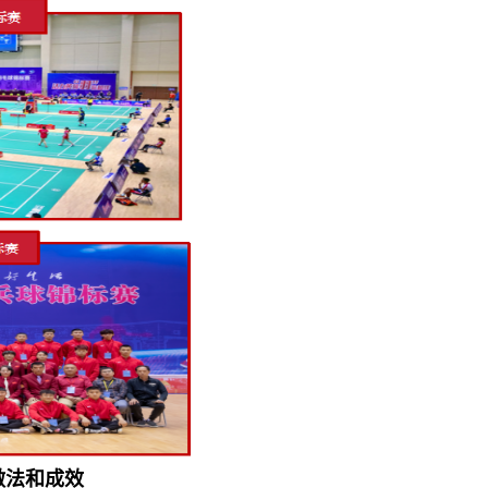
做法和成效