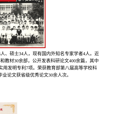
6
人、硕士
34
人，现有国内外知名专家学者
4
人。近
著和教材
30
余部，公开发表科研论文
400
余篇，其中
实用发明专利
7
项。荣获教育部第八届高等学校科
毕业论文获省级优秀论文
30
余人次。