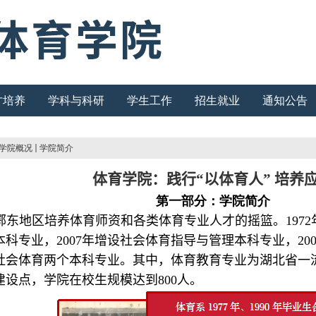
才培养
学科与科研
学生工作
招生就业
通知公告
学院概况
学院简介
体育
学院：
践行“以体育人” 培养
第一部分：学院简介
鄂东地区培养体育师资和各类体育专业人才的摇篮。
1972
本科专业，
2007
年增设社会体育指导与管理本科专业，
20
社会体育两个本科专业。其中，体育教育专业为湖北省一
建设点，学院在校生规模达到
800
人。