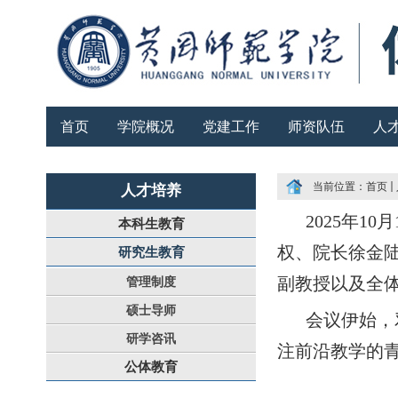
首页
学院概况
党建工作
师资队伍
人
当前位置：
首页
人才培养
2025年
本科生教育
权、院长徐金
研究生教育
副教授以及全
管理制度
硕士导师
会议伊始，
研学咨讯
注前沿教学的
公体教育