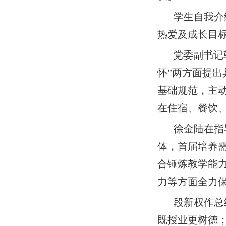
学生自我介
热爱及成长目
党委副书记
怀”两方面提
基础规范，主动
在住宿、餐饮
徐金陆在指
体，首届培养
合锤炼教学能
力等方面全力
段新权作总
既授业更树德；